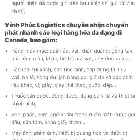
người nhận đã được ghi trên bưu kiện khi gửi từ Việt
Nam).
Vĩnh Phúc Logistics chuyên nhận chuyển
phát nhanh các loại hàng hóa đa dạng đi
Canada, bao gồm:
Hàng may mặc: quần áo, vải, khăn quàng; găng tay,
mũ, rèm, màn, khăn, bít tất, cà vạt, dây đeo quần…
Các loại túi xách, cặp học sinh, cặp đựng tài liệu;
vali, ba lô, hàng du lịch bằng da, giả da và các chất
liệu khác, ví; giày, giày thể thao, guốc, dép…
Thuốc tân dược, đông dược, dụng cụ y tế và thiết bị
chỉnh hình;
Son, phấn, kem, chế phẩm trang điểm mắt, nước gội
đầu, sữa tắm, khăn giấy thơm…
Máy ảnh, phim ảnh, thiết bị quang học và thiết bị