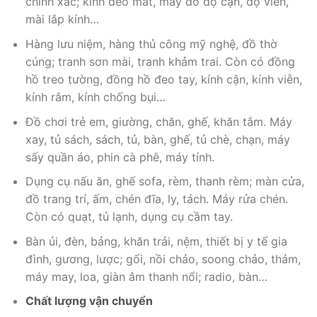
chính xác; kính đeo mắt, máy đo độ cận, độ viễn,
mài lắp kính…
Hàng lưu niệm, hàng thủ công mỹ nghệ, đồ thờ
cúng; tranh sơn mài, tranh khảm trai. Còn có đồng
hồ treo tường, đồng hồ đeo tay, kính cận, kính viễn,
kính râm, kính chống bụi…
Đồ chơi trẻ em, giường, chăn, ghế, khăn tắm. Máy
xay, tủ sách, sách, tủ, bàn, ghế, tủ chè, chạn, máy
sấy quần áo, phin cà phê, máy tính.
Dụng cụ nấu ăn, ghế sofa, rèm, thanh rèm; màn cửa,
đồ trang trí, ấm, chén đĩa, ly, tách. Máy rửa chén.
Còn có quạt, tủ lạnh, dụng cụ cầm tay.
Bàn ủi, đèn, bảng, khăn trải, nệm, thiết bị y tế gia
đình, gương, lược; gối, nồi chảo, soong chảo, thảm,
máy may, loa, giàn âm thanh nổi; radio, bàn…
Chất lượng vận chuyển