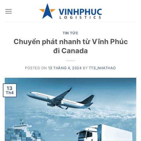
Skip
to
content
TIN TỨC
Chuyển phát nhanh từ Vĩnh Phúc
đi Canada
POSTED ON
13 THÁNG 4, 2024
BY
TTS_NHATHAO
13
Th4