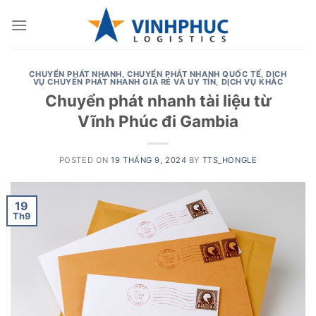
Skip
to
content
CHUYỂN PHÁT NHANH
,
CHUYỂN PHÁT NHANH QUỐC TẾ
,
DỊCH
VỤ CHUYỂN PHÁT NHANH GIÁ RẺ VÀ UY TÍN
,
DỊCH VỤ KHÁC
Chuyển phát nhanh tài liệu từ
Vĩnh Phúc đi Gambia
POSTED ON
19 THÁNG 9, 2024
BY
TTS_HONGLE
19
Th9