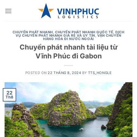
Skip
to
content
CHUYỂN PHÁT NHANH
,
CHUYỂN PHÁT NHANH QUỐC TẾ
,
DỊCH
VỤ CHUYỂN PHÁT NHANH GIÁ RẺ VÀ UY TÍN
,
VẬN CHUYỂN
HÀNG HÓA ĐI NƯỚC NGOÀI
Chuyển phát nhanh tài liệu từ
Vĩnh Phúc đi Gabon
POSTED ON
22 THÁNG 8, 2024
BY
TTS_HONGLE
22
Th8