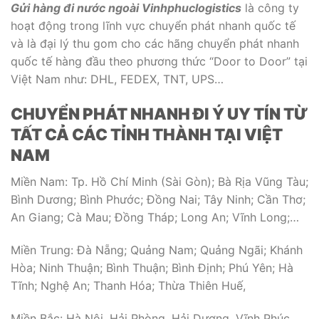
Gửi hàng đi nước ngoài Vinhphuclogistics
là công ty
hoạt động trong lĩnh vực chuyển phát nhanh quốc tế
và là đại lý thu gom cho các hãng chuyển phát nhanh
quốc tế hàng đầu theo phương thức “Door to Door” tại
Việt Nam như: DHL, FEDEX, TNT, UPS…
CHUYỂN PHÁT NHANH ĐI Ý UY TÍN TỪ
TẤT CẢ CÁC TỈNH THÀNH TẠI VIỆT
NAM
Miền Nam: Tp. Hồ Chí Minh (Sài Gòn); Bà Rịa Vũng Tàu;
Bình Dương; Bình Phước; Đồng Nai; Tây Ninh; Cần Thơ;
An Giang; Cà Mau; Đồng Tháp; Long An; Vĩnh Long;…
Miền Trung: Đà Nẵng; Quảng Nam; Quảng Ngãi; Khánh
Hòa; Ninh Thuận; Bình Thuận; Bình Định; Phú Yên; Hà
Tĩnh; Nghệ An; Thanh Hóa; Thừa Thiên Huế,
Miền Bắc: Hà Nội, Hải Phòng, Hải Dương, Vĩnh Phúc,