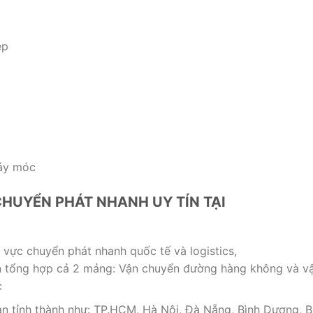
ép
máy móc
CHUYỂN PHÁT NHANH UY TÍN TẠI
 vực chuyển phát nhanh quốc tế và logistics,
ận tổng hợp cả 2 mảng: Vận chuyển đường hàng không và v
c
bàn tỉnh thành như: TP.HCM, Hà Nội, Đà Nẵng, Bình Dương, B