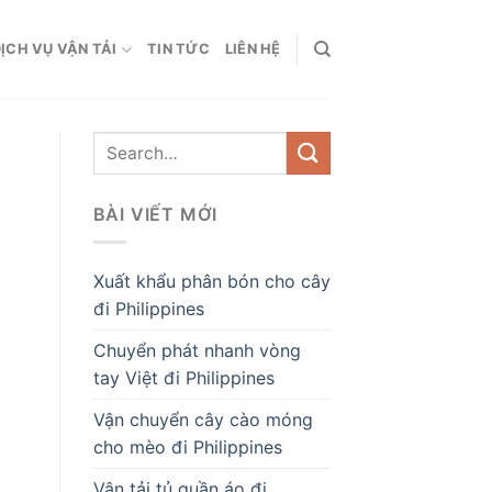
ỊCH VỤ VẬN TẢI
TIN TỨC
LIÊN HỆ
BÀI VIẾT MỚI
Xuất khẩu phân bón cho cây
đi Philippines
Chuyển phát nhanh vòng
tay Việt đi Philippines
Vận chuyển cây cào móng
cho mèo đi Philippines
Vận tải tủ quần áo đi