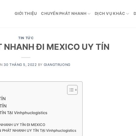
GIỚI THIỆU
CHUYỂN PHÁT NHANH
DỊCH VỤ KHÁC
D
TIN TỨC
 NHANH ĐI MEXICO UY TÍN
ON
30 THÁNG 5, 2022
BY
GIANGTRUONG
TÍN
TÍN
 TẠI Vinhphuclogistics
NHANH UY TÍN ĐI MEXICO
PHÁT NHANH UY TÍN TẠI Vinhphuclogistics