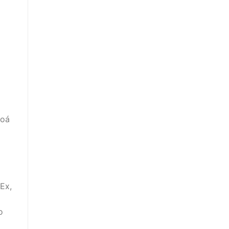
hoá
Ex,
o